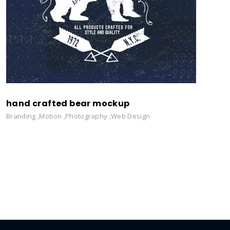
hand crafted bear mockup
Branding
,
Motion
,
Photography
,
Web Design