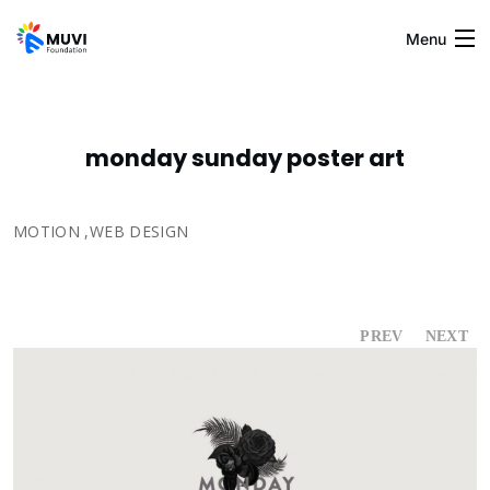
Menu
Home
monday sunday poster art
Blogs
MOTION
,
WEB DESIGN
About Us
PREV
NEXT
Gallery
Contact Us
Muvi